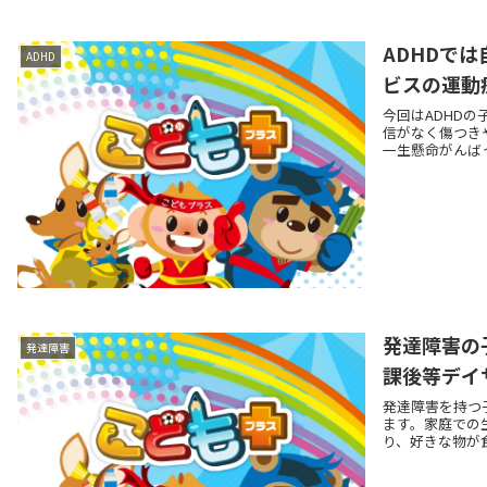
ADHDで
ADHD
ビスの運動
今回はADHD
信がなく傷つき
一生懸命がんばっ
発達障害の
発達障害
課後等デイ
発達障害を持つ
ます。家庭での
り、好きな物が食