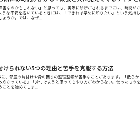
障害なのかもしれない」と思っても、実際に診断がされるまでには、時間が
ような不安を抱いているときには、「できれば早めに知りたい」という気持
ょうか。では、なぜ...
片付けられない5つの理由と苦手を克服する方法
特徴に、部屋の片付けや身の回りの整理整頓が苦手なことがあります。「散ら
散らかっている」「片付けようと思ってもやり方がわからない。使ったもの
ことを始めてしま...