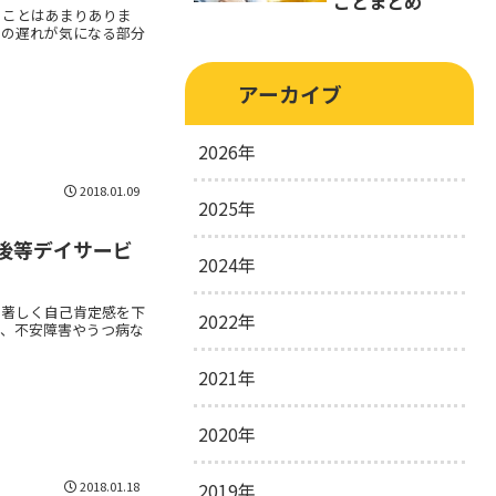
ことまとめ
ることはあまりありま
達の遅れが気になる部分
アーカイブ
2026年
2018.01.09
2025年
2026年3月
1
後等デイサービ
2024年
2025年10月
1
、著しく自己肯定感を下
2025年8月
1
2022年
2024年10月
1
害、不安障害やうつ病な
2024年5月
1
2021年
2022年2月
3
2024年4月
3
2020年
2021年2月
3
2021年1月
3
2019年
2020年12月
3
2018.01.18