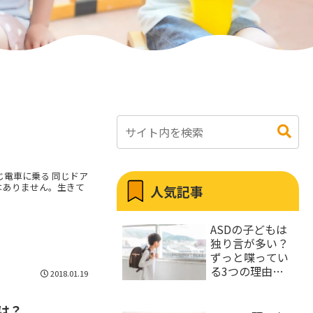
じ電車に乗る 同じドア
はありません。生きて
人気記事
ASDの子どもは
独り言が多い？
ずっと喋ってい
る3つの理由と
2018.01.19
うるさい時の対
処法
は？