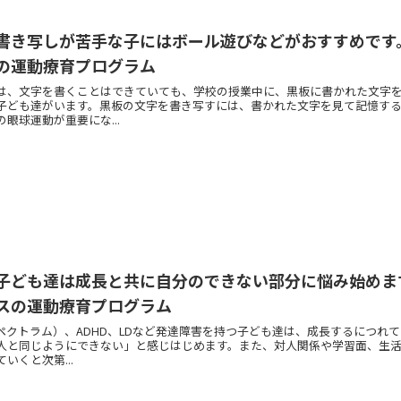
書き写しが苦手な子にはボール遊びなどがおすすめです
の運動療育プログラム
は、文字を書くことはできていても、学校の授業中に、黒板に書かれた文字
子ども達がいます。黒板の文字を書き写すには、書かれた文字を見て記憶す
眼球運動が重要にな...
子ども達は成長と共に自分のできない部分に悩み始めま
スの運動療育プログラム
スペクトラム）、ADHD、LDなど発達障害を持つ子ども達は、成長するにつれ
人と同じようにできない」と感じはじめます。また、対人関係や学習面、生
いくと次第...