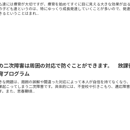
も達には療育が大切ですが、療育を始めてすぐに目に見える大きな効果が出
の子ども達というのは、特にゆっくり成長発達していくことが多いので、発
るということはまれ...
の二次障害は周囲の対応で防ぐことができます。 放課
育プログラム
きな問題は、周囲の誤解や間違った対応によって本人が自信を持てなくなり
果起こってしまう二次障害です。具体的には、不登校や引きこもり、適応障
。また、思春期頃...