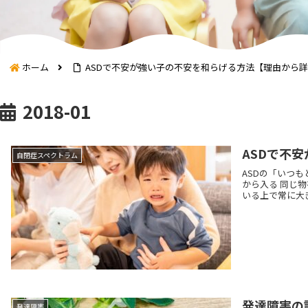
ホーム
ASDで不安が強い子の不安を和らげる方法【理由から
2018-01
ASDで不
自閉症スペクトラム
ASDの「いつ
から入る 同じ
いる上で常に大き
発達障害の
発達障害