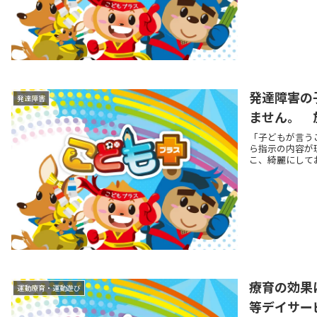
発達障害の
発達障害
ません。 
「子どもが言う
ら指示の内容が
こ、綺麗にしてお
療育の効果
運動療育・運動遊び
等デイサー