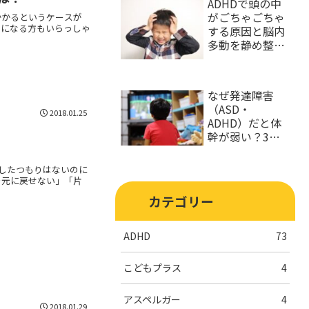
ADHDで頭の中
がごちゃごちゃ
かかるというケースが
ちになる方もいらっしゃ
する原因と脳内
多動を静め整理
する対処法
なぜ発達障害
（ASD・
2018.01.25
ADHD）だと体
幹が弱い？3つ
の理由と改善策
かしたつもりはないのに
を元に戻せない」「片
カテゴリー
ADHD
73
こどもプラス
4
アスペルガー
4
2018.01.29