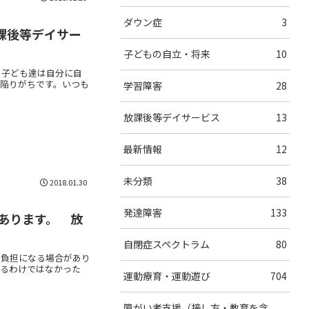
ダウン症
3
課後等デイサー
子どもの自立・将来
10
の子ども達は自分に自
陥りがちです。いつも
学習障害
28
放課後等デイサービス
13
最新情報
12
未分類
38
2018.01.30
発達障害
133
あります。 放
自閉症スペクトラム
80
な負担になる場合があり
きるわけではなかった
運動療育・運動遊び
704
障がい者支援（接し方・教育を含