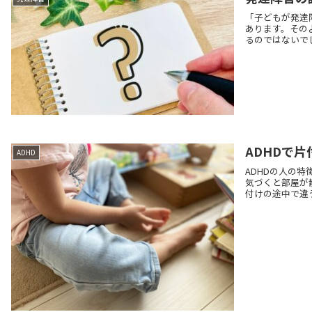
「子どもが発達
あります。その
るのではないでし
ADHDで
ADHD
ADHDの人の
気づくと部屋が
付けの途中で違う