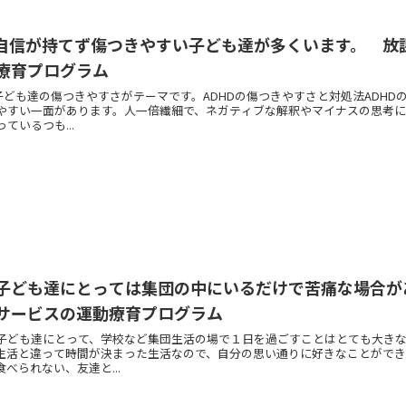
は自信が持てず傷つきやすい子ども達が多くいます。 放
療育プログラム
の子ども達の傷つきやすさがテーマです。ADHDの傷つきやすさと対処法ADHD
やすい一面があります。人一倍繊細で、ネガティブな解釈やマイナスの思考に
ているつも...
子ども達にとっては集団の中にいるだけで苦痛な場合が
サービスの運動療育プログラム
子ども達にとって、学校など集団生活の場で１日を過ごすことはとても大き
生活と違って時間が決まった生活なので、自分の思い通りに好きなことがで
べられない、友達と...