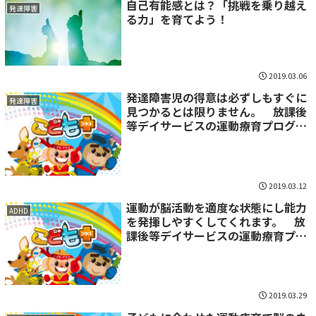
自己有能感とは？「挑戦を乗り越え
発達障害
る力」を育てよう！
2019.03.06
発達障害児の得意は必ずしもすぐに
発達障害
見つかるとは限りません。 放課後
等デイサービスの運動療育プログラ
ム
2019.03.12
運動が脳活動を適度な状態にし能力
ADHD
を発揮しやすくしてくれます。 放
課後等デイサービスの運動療育プロ
グラム
2019.03.29