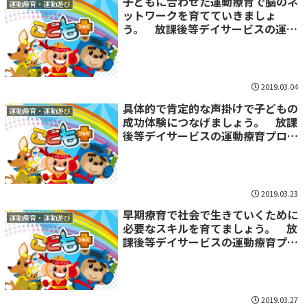
子どもに合わせた運動療育で脳のネ
運動療育・運動遊び
ットワークを育てていきましょ
う。 放課後等デイサービスの運動
療育プログラム
2019.03.04
具体的で肯定的な声掛けで子どもの
運動療育・運動遊び
成功体験につなげましょう。 放課
後等デイサービスの運動療育プログ
ラム
2019.03.23
早期療育で社会で生きていくために
運動療育・運動遊び
必要なスキルを育てましょう。 放
課後等デイサービスの運動療育プロ
グラム
2019.03.27