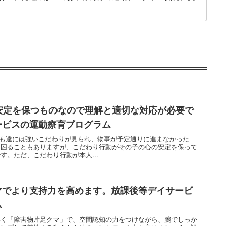
安定を保つものなので理解と適切な対応が必要で
ービスの運動療育プログラム
子ども達には強いこだわりが見られ、物事が予定通りに進まなかった
て困ることもありますが、こだわり行動がその子の心の安定を保って
す。ただ、こだわり行動が本人...
マでより支持力を高めます。放課後等デイサービ
ム
いく「障害物片足クマ」で、空間認知の力をつけながら、腕でしっか