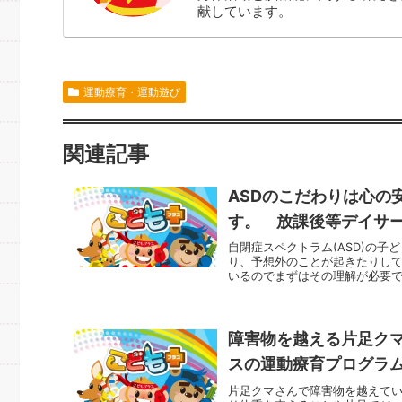
献しています。
運動療育・運動遊び
関連記事
ASDのこだわりは心の
す。 放課後等デイサ
自閉症スペクトラム(ASD)の
り、予想外のことが起きたりし
いるのでまずはその理解が必要で
障害物を越える片足ク
スの運動療育プログラ
片足クマさんで障害物を越えて