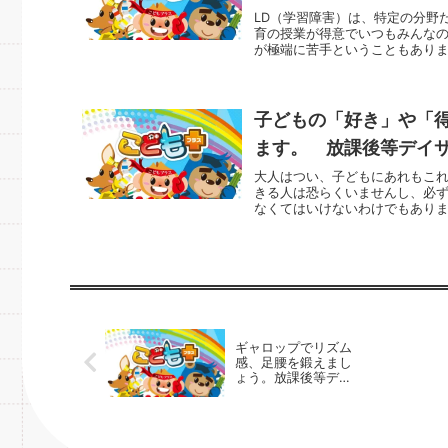
LD（学習障害）は、特定の分野
育の授業が得意でいつもみんな
が極端に苦手ということもありま
子どもの「好き」や「
ます。 放課後等デイ
大人はつい、子どもにあれもこ
きる人は恐らくいませんし、必
なくてはいけないわけでもありま
ギャロップでリズム
感、足腰を鍛えまし
ょう。放課後等デイ
サービスの運動療育
プログラム