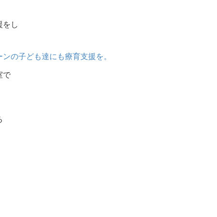
援をし
ーンの子ども達にも療育支援を。
室で
る