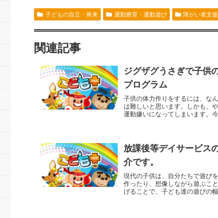
子どもの自立・将来
運動療育・運動遊び
障がい者支
関連記事
ジグザグうさぎで子供
プログラム
子供の体力作りをするには、な
は難しいと思います。しかも、
運動嫌いになってしまいます。今
放課後等デイサービス
介です。
現代の子供は、自分たちで遊び
作ったり、想像しながら遊ぶこ
げることで、子ども達の遊びの幅