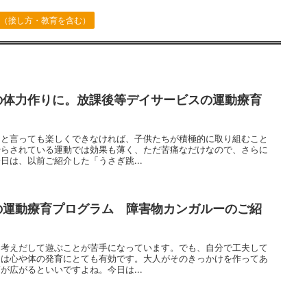
援（接し方・教育を含む）
の体力作りに。放課後等デイサービスの運動療育
んと言っても楽しくできなければ、子供たちが積極的に取り組むこと
やらされている運動では効果も薄く、ただ苦痛なだけなので、さらに
日は、以前ご紹介した「うさぎ跳...
の運動療育プログラム 障害物カンガルーのご紹
を考えだして遊ぶことが苦手になっています。でも、自分で工夫して
とは心や体の発育にとても有効です。大人がそのきっかけを作ってあ
が広がるといいですよね。今日は...