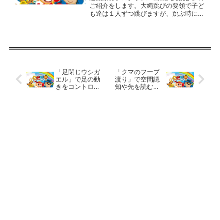
ご紹介をします。大縄跳びの要領で子ど
も達は１人ずつ跳びますが、跳ぶ時にそ
の場で少しづつ回転しながら跳びます。
縄はゆっくり回し、上半身をひねって回
りながら跳ぶことに慣れましょう。回り
ながら跳ぶことができるよ...
「足閉じウシガ
「クマのフープ
エル」で足の動
渡り」で空間認
きをコントロー
知や先を読む力
ルできるように
を育てましょ
しましょう。
う。 放課後等
放課後等デイサ
デイサービスの
ービスの運動療
運動療育プログ
育プログラム
ラム