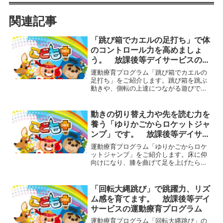
関連記事
「跳び箱でカエルの足打ち」で体
のコントロール力を高めましょ
う。 放課後等デイサービスの運
動療育プログラム
運動療育プログラム「跳び箱でカエルの
足打ち」をご紹介します。跳び箱を跳ぶ
動きや、側転の上達につながる遊びで
す。まず跳び箱に両手をパーにしてつ
き、顎を開いて前を向きます。そして、
手はついたままで足だけを上に上げて足
動きの切り替え力や先を読む力を
打ちをします。２回ほどできる...
養う「ゆりかごからロケットジャ
ンプ」です。 放課後等デイサー
ビスの運動療育プログラム
運動療育プログラム「ゆりかごからロケ
ットジャンプ」をご紹介します。床に仰
向けになり、膝を曲げて足を上げたら、
ゆりかごのように体を前後に揺らしま
す。手足を振って大きく振ってしっかり
反動をつけたら、その勢いで一気に起き
「回転大縄跳び」で跳躍力、リズ
上がり、しゃがんだ姿勢にな...
ム感を育てます。 放課後等デイ
サービスの運動療育プログラム
運動療育プログラム「回転大縄跳び」の