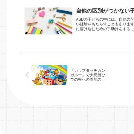
自他の区別がつかない子
ASDの子どもの中には、自他の
い経験をもたらすこともありま
に溶け込むための手助けをするに
「カップタッチカン
ガルー」で大縄跳び
での横への着地のバ
ランス力を養いま
す。放課後等デイサ
ービスの運動療育プ
ログラム