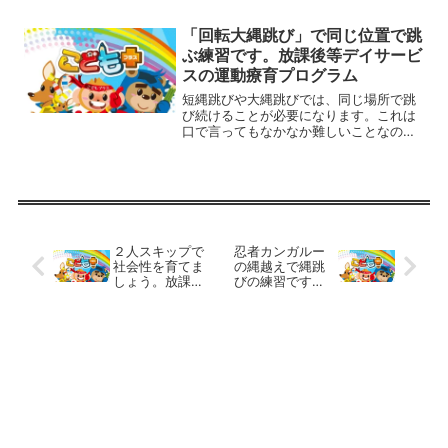
がないような気がします。放課後等デイ
サービスで、しっかりと体を動かせると
「回転大縄跳び」で同じ位置で跳
良いですね。今日は、カップ...
ぶ練習です。放課後等デイサービ
スの運動療育プログラム
短縄跳びや大縄跳びでは、同じ場所で跳
び続けることが必要になります。これは
口で言ってもなかなか難しいことなの
で、自然にそうできるように練習をする
ことがポイントです。床にテープで枠を
作るのも一つですが、その場で回転しな
がら大縄を跳んで遊んでみま...
２人スキップで
忍者カンガルー
社会性を育てま
の縄越えで縄跳
しょう。放課後
びの練習です。
等デイサービス
放課後等デイサ
の運動療育プロ
ービスの運動療
グラム
育プログラム