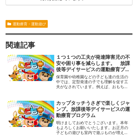
運動療育・運動遊び
関連記事
１つ１つの工夫が発達障害児の不
安や困り事を減らします。 放課
後等デイサービスの運動療育プロ
グラム
保育園や幼稚園などの子ども達の生活の
中では、定型発達の子でも理解を促す工
夫がなされています。例えば、おもちゃ
をしまう箱には中身を示すシールがあっ
たり、製作をする時には必要な物だけを
机の上に出すようにしたり、手順を１つ
カップタッチうさぎで楽しくジャ
ずつ絵で示したりと工夫が...
ンプ。放課後等デイサービスの運
動療育プログラム
明けましておめでとうございます。本年
もよろしくお願いいたします。お正月の
子どもの遊びも室内で遊ぶものが増え
て、年末年始はなかなか体を動かすこと