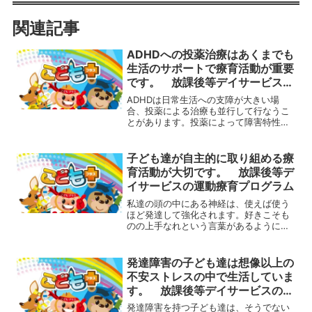
関連記事
ADHDへの投薬治療はあくまでも
生活のサポートで療育活動が重要
です。 放課後等デイサービスの
運動療育プログラム
ADHDは日常生活への支障が大きい場
合、投薬による治療も並行して行なうこ
とがあります。投薬によって障害特性を
抑えながら生活の中での困難さを和ら
げ、失敗経験を減らして成功体験を増や
していくこと、その上でスムーズに生活
子ども達が自主的に取り組める療
していくために必要な力を身...
育活動が大切です。 放課後等デ
イサービスの運動療育プログラム
私達の頭の中にある神経は、使えば使う
ほど発達して強化されます。好きこそも
のの上手なれという言葉があるように好
きなことは繰り返すから得意になりま
す。反対に嫌いなことも繰り返せば繰り
返すほど嫌いになっていきます。なの
発達障害の子ども達は想像以上の
で、子どもがやりたくないとい...
不安ストレスの中で生活していま
す。 放課後等デイサービスの運
動療育プログラム
発達障害を持つ子ども達は、そうでない