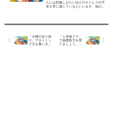
人には想像しがたいほどのストレスや不
安を常に感じているといいます。他の子
ども達には簡単にできることも、とても
大きな労力を必要とすることだったりす
るのです。例えば学校での生活は椅子に
座っている時間が長いです...
「大縄の走り抜
「１本線クマ」
け」でタイミン
で基礎筋力を育
グ力を養い大縄
てましょう。
跳びの練習で
放課後等デイサ
す。 放課後等
ービスの運動療
デイサービスの
育プログラム
運動療育プログ
ラム