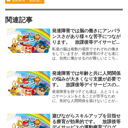
運動療育・運動遊び
関連記事
発達障害では脳の働きにアンバラ
ンスさがあり様々な苦手につなが
ります。 放課後等デイサービス
の運動療育プログラム
私達の脳は複数の場所でそれぞれの働き
をしていますが、発達障害の子ども達に
は、自然に働かせるのが難しいところが
あります。例えば、白い紙に黒い文字で
「あ」と書かれていた場合、まずは白い
部分と黒い部分の区別ができること、文
発達障害では年齢と共に人間関係
字の形を線の数や位置、曲...
の悩みが大きくなり支援が必要で
す。 放課後等デイサービスの運
動療育プログラム
発達障害を持つ子ども達は、人とコミュ
ニケーションをとることが苦手なため
に、良好な人間関係を築けないことが多
くあります。ADHDでは、わかっていて
も衝動的な言動をコントロールすること
が難しいのが脳の特性なので、自分では
遊びながらスキルアップを目指せ
努力しているつもりでもな...
る療育が効果的です。 放課後等
デイサービスの運動療育プログラ