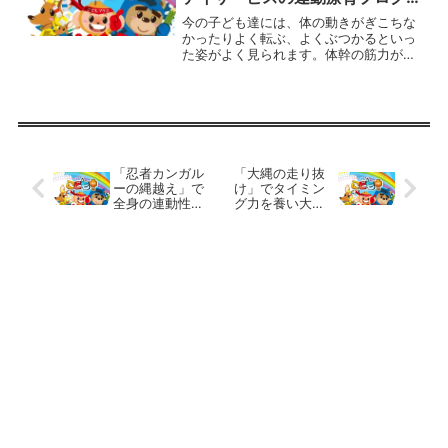
ム
今の子ども達には、体の動きがぎこちな
かったりよく転ぶ、よくぶつかるといっ
た姿がよく見られます。体幹の筋力が弱
かったり、ボディイメージが弱かったり
様々な原因が考えられますが、発達障害
を持つ子どもは持っている特性もあり、
他の子と同じようにスムー...
「忍者カンガル
「大縄の走り抜
ーの縄越え」で
け」でタイミン
全身の連動性を
グ力を養い大縄
高めます。 放
跳びの練習で
課後等デイサー
す。 放課後等
ビスの運動療育
デイサービスの
プログラム
運動療育プログ
ラム