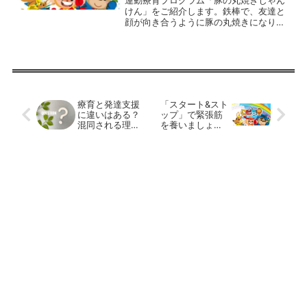
運動療育プログラム「豚の丸焼きじゃん
けん」をご紹介します。鉄棒で、友達と
顔が向き合うように豚の丸焼きになり、
タイミングを合わせて片手を離し、じゃ
んけんをします。落下を防ぐために、勝
っても負けても１回じゃんけんをしたら
降りるようにします。補助...
療育と発達支援
「スタート&スト
に違いはある？
ップ」で緊張筋
混同される理由
を養いましょ
とサービス内容
う。放課後等デ
を解説！
イサービスの運
動療育プログラ
ム