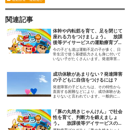
関連記事
体幹や内転筋を育て、足を閉じて
座れる力をつけましょう。 放課
後等デイサービスの運動療育プロ
グラム
今の子ども達は運動不足の子が多く、日
常生活で使う基礎筋力さえも身に付いて
いない子がたくさんいます。発達障害の
子ども達は特に運動不足になりがちなの
で、段階を追った運動あそびの提供で、
しっかりと体を育てていきましょう。例
成功体験があまりない？発達障害
えば椅子に座った時、背筋...
の子どもに自信をつけるには？
発達障害の子どもたちは、その特性から
直面する困難などにより、成功体験があ
まりないと言われています。一般的に、
発達障害の子どもは周囲よりも苦手なこ
とが多く、自己肯定感を高めるのが難し
いことが多いです。この記事では、成功
「豚の丸焼きじゃんけん」で社会
体験のあまりない発達障害...
性を育て、判断力を鍛えましょ
う。 放課後等デイサービスの運
動療育プログラム