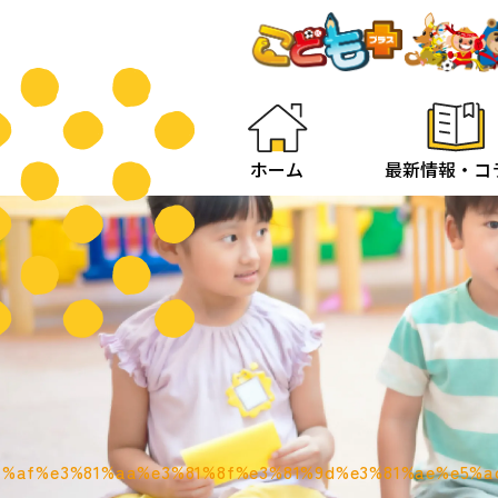
ホーム
最新情報・コ
1%af%e3%81%aa%e3%81%8f%e3%81%9d%e3%81%ae%e5%a