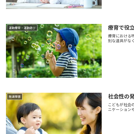
療育で役
運動療育・運動遊び
療育における
別な道具がなく
社会性の
発達障害
こどもが社会
ニケーションや