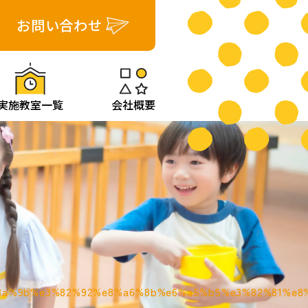
お問い合わせ
実施教室一覧
会社概要
8a%9b%e3%82%92%e8%a6%8b%e6%a5%b5%e3%82%81%e8