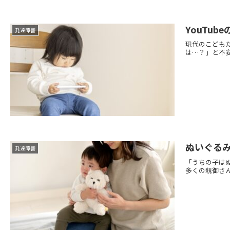
YouTu
発達障害
現代のこどもた
は…？」と不安
ぬいぐる
発達障害
「うちの子は
多くの親御さん