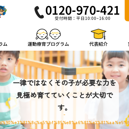
0120-970-421
受付時間：平日10:00~16:00
ラム
運動療育プログラム
代表紹介
一律ではなくその子が必要な力を
見極め育てていくことが大切で
す。
d%90%e3%81%8c%e5%bf%85%e8%a6%81%e3%81%aa%e5%