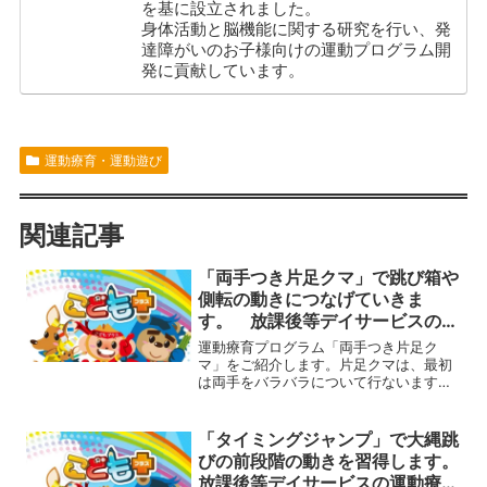
を基に設立されました。
身体活動と脳機能に関する研究を行い、発
達障がいのお子様向けの運動プログラム開
発に貢献しています。
運動療育・運動遊び
関連記事
「両手つき片足クマ」で跳び箱や
側転の動きにつなげていきま
す。 放課後等デイサービスの運
動療育プログラム
運動療育プログラム「両手つき片足ク
マ」をご紹介します。片足クマは、最初
は両手をバラバラについて行ないます
が、慣れてきて力が十分についてきた
ら、両手を同時につく片足クマに挑戦し
てみましょう。両手を同時につくことで
「タイミングジャンプ」で大縄跳
腕にかかる負荷が増えて力がさら...
びの前段階の動きを習得します。
放課後等デイサービスの運動療育