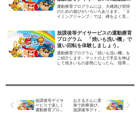
プログラム
運動療育プログラムには、大縄跳び習得
のための遊びがいろいろあります。「タ
イミングジャンプ」では、縄をよく見て
跳び越すことと、同じ場所で跳ぶことの
練習ができます。やり方は、テープを使
って床に３０ｃｍほどの幅のラインを作
放課後等デイサービスの運動療育
ります。子どもはその中に...
プログラム 「焼いも洗い機」で
速い回転を体験しましょう。
運動療育プログラム「焼いも洗い機」を
ご紹介します。マットの上で手足を伸ば
して焼きいもの姿勢になったら、指導者
が子どもを押して転がしていきます。だ
んだんスピードを上げて、速い回転も体
験させていきましょう。このとき、手や
足が開いてしまったり体が...
放課後等デイサ
おさるさんに変
ービスで楽しく
身で鉄棒遊び。
運動療育プログ
放課後等デイサ
ラムの提供を。
ービスの運動療
育プログラム。