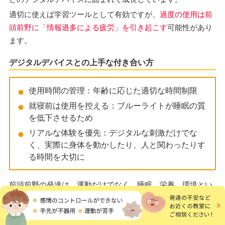
適切に使えば学習ツールとして有効ですが、
過度の使用は前
頭前野に「情報過多による疲労」を引き起こす
可能性があり
ます。
デジタルデバイスとの上手な付き合い方
使用時間の管理：年齢に応じた適切な時間制限
就寝前は使用を控える：ブルーライトが睡眠の質
を低下させるため
リアルな体験を優先：デジタルな刺激だけでな
く、実際に身体を動かしたり、人と関わったりす
る時間を大切に
前頭前野の発達は、運動だけでなく、睡眠、栄養、環境とい
った生活全体の質によって左右されます。
どれか一つを完璧にするよりも、全体的にバランスの取れた