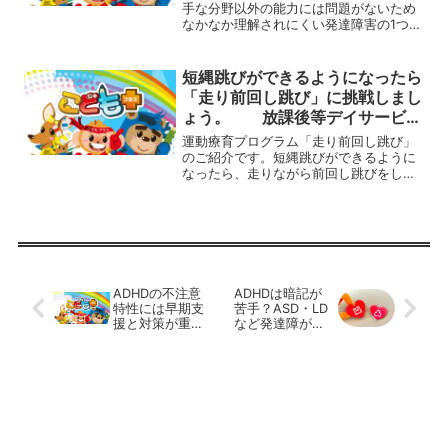
手な分野以外の能力には問題がないため
なかなか理解されにくい発達障害の1つで
すが、日常生活での困難は多く、支援・
サポートが必要です。字の読み書きが苦
手なディスレクシアでは、黒板の字を読
短縄跳びができるようになったら
み取って書き写すこと...
「走り前回し跳び」に挑戦しまし
ょう。 放課後等デイサービス
の運動療育プログラム
運動療育プログラム「走り前回し跳び」
のご紹介です。短縄跳びができるように
なったら、走りながら前回し跳びをして
みましょう。あまり速く走りすぎると縄
とタイミングが合わないので、走るスピ
ードの調整と縄回しの速度の調整をして
いきます。走りながら縄跳...
ADHDの不注意
ADHDは暗記が
特性には早期支
苦手？ASD・LD
援と対策が重要
など発達障がい
です。 放課後
と向き合うには
等デイサービス
の運動療育プロ
グラム