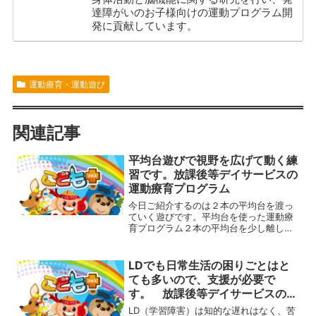
達障がいのお子様向けの運動プログラム開
発に貢献しています。
運動療育・運動遊び
関連記事
平均台遊びで視野を広げて動く練
習です。放課後等デイサービスの
運動療育プログラム
今日ご紹介するのは２本の平均台を渡っ
ていく遊びです。平均台を使った運動療
育プログラム２本の平均台を少し離して
平行に置き、その上を歩いていきます。
狭い足場の上をバランスを崩さないよう
に歩くためについ足元ばかりを見てしま
LDでも日常生活の困りごとはと
いがちですが、そうすると...
ても多いので、支援が必要で
す。 放課後等デイサービスの運
動療育プログラム
LD（学習障害）は知的な遅れはなく、苦