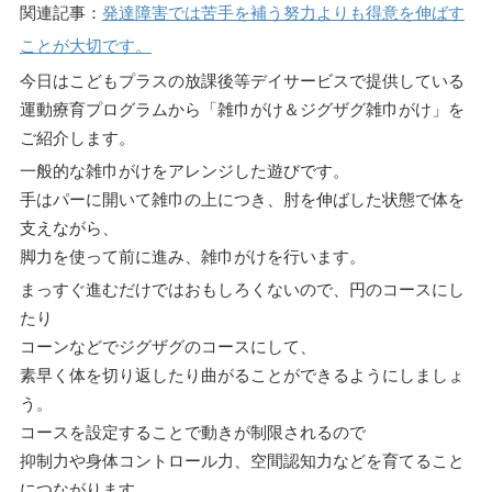
関連記事：
発達障害では苦手を補う努力よりも得意を伸ばす
ことが大切です。
今日はこどもプラスの放課後等デイサービスで提供している
運動療育プログラムから「雑巾がけ＆ジグザグ雑巾がけ」を
ご紹介します。
一般的な雑巾がけをアレンジした遊びです。
手はパーに開いて雑巾の上につき、肘を伸ばした状態で体を
支えながら、
脚力を使って前に進み、雑巾がけを行います。
まっすぐ進むだけではおもしろくないので、円のコースにし
たり
コーンなどでジグザグのコースにして、
素早く体を切り返したり曲がることができるようにしましょ
う。
コースを設定することで動きが制限されるので
抑制力や身体コントロール力、空間認知力などを育てること
につながります。