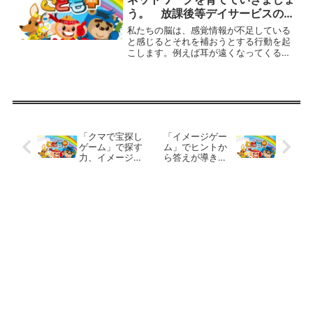
う。 放課後等デイサービスの運
動療育プログラム
私たちの脳は、感覚情報が不足している
と感じるとそれを補おうとする行動を起
こします。例えば耳が遠くなってくると
テレビのボリュームを上げたりしゃべり
声が大きくなったりします。歯の治療後
に麻酔が効いているとき、何となく唇を
噛んだりつねってみたりす...
「クマで宝探し
「イメージゲー
ゲーム」で探す
ム」でヒントか
力、イメージ力
ら答えが導きだ
を育てましょ
せるようにしま
う。 放課後等
す。 放課後等
デイサービスの
デイサービスの
運動療育プログ
運動療育プログ
ラム
ラム