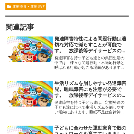
運動療育・運動遊び
関連記事
発達障害特性による問題行動は適
切な対応で減らすことが可能で
す。 放課後等デイサービスの運
動療育プログラム
発達障害を持つ子ども達との集団生活の
中では、様々な問題行動・不適応行動と
呼ばれる行動が起こる場面があります。
そんな時、まずはその行動の原因を突き
止めること、そして次からその行動が起
きないように環境調整などを行なうこ
生活リズムを崩しやすい発達障害
と、そして次にその行動をし...
児。睡眠障害にも注意が必要で
す。 放課後等デイサービスの運
動療育プログラム
発達障害を持つ子ども達は、定型発達の
子ども達に比べて生活リズムを崩しやす
い傾向にあります。睡眠不足は自律神経
の不調などから健康を損ねてしまうこと
につながるので、生活リズムを整えるこ
とも大切です。こどもプラスの放課後等
子どもに合わせた運動療育で脳の
デイサービスで提供する運...
ネットワークを育てていきましょ