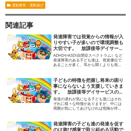
運動療育・運動遊び
関連記事
発達障害では視覚からの情報が入
りやすい子が多いので環境調整も
大切です。 放課後等デイサービ
スの運動療育プログラム
ADHDやASD(自閉症スペクトラム）など
発達障害のある子ども達は、視覚優位で
あることが多く、耳から聞くよりも視覚
的に情報を取り入れる方が理解しやすい
ですが、視覚からの情報が入りやすいの
で目に見えるもの全てが刺激になってし
子どもの特徴を把握し将来の困り
まうことがあります...
事にならないよう支援していきま
す。 放課後等デイサービスの運
動療育プログラム
発達の遅れが気になる子ども達にはそれ
ぞれに様々な特徴がありますが、中には
周囲が気にしてあげなければ危険が伴う
ようなものもあり、注意が必要です。例
えば今の時期は、暑い日があれば寒いよ
うな日もあります。そんな暑さ寒さに対
発達障害の子ども達の発達を促す
しては敏感な子もいますが...
のは遊び感覚で取り組める活動で