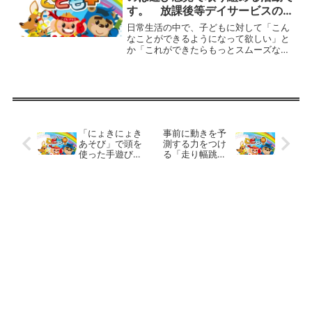
す。 放課後等デイサービスの運
動療育プログラム
日常生活の中で、子どもに対して「こん
なことができるようになって欲しい」と
か「これができたらもっとスムーズなの
に」と思うことは多いものです。そんな
時、子どもの成長・発達を促すために大
切なことは訓練や練習としてやらせるの
ではなく、遊び感覚で楽し...
「にょきにょき
事前に動きを予
あそび」で頭を
測する力をつけ
使った手遊びを
る「走り幅跳
しましょう。
び」です。 放
放課後等デイサ
課後等デイサー
ービスの運動療
ビスの運動療育
育プログラム
プログラム