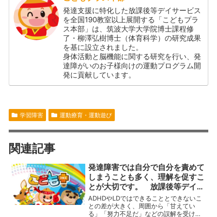
発達支援に特化した放課後等デイサービス
を全国190教室以上展開する「こどもプラ
ス本部」は、筑波大学大学院博士課程修
了・柳澤弘樹博士（体育科学）の研究成果
を基に設立されました。
身体活動と脳機能に関する研究を行い、発
達障がいのお子様向けの運動プログラム開
発に貢献しています。
学習障害
運動療育・運動遊び
関連記事
発達障害では自分で自分を責めて
しまうことも多く、理解を促すこ
とが大切です。 放課後等デイサ
ービスの運動療育プログラム
ADHDやLDではできることとできないこ
との差が大きく、周囲から「甘えてい
る」「努力不足だ」などの誤解を受けて