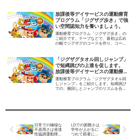
しまうことも少なくありません。子ども
達の中には、本人でさえそう思い込み、
自分で自分を責めてしまうこともありま
放課後等デイサービスの運動療育
す。まずは自分で自分の...
プログラム「ジグザグ歩き」で強
い空間認知力を養いましょう。
運動療育プログラム「ジグザグ歩き」の
ご紹介です。テープなどで、最初は広め
の幅でジグザグのコースを作り、コース
の中からはみ出さないように歩いてみま
す。次は少し狭くしたコースに挑戦して
いきます。できそうならクマ歩きやカン
「ジグザグタオル回しジャンプ」
ガルーの動物の動きでも行...
で短縄跳びの上達を促します。
放課後等デイサービスの運動療育
プログラム
運動療育プログラム「ジグザグタオル回
しジャンプ」をご紹介します。短縄跳び
での、腕回しとジャンプのリズムを合わ
せる練習になる動きです。まずコースを
ジグザグになるように作っておきます。
両手にはタオルを１本ずつ持ち、前に回
しながらジャンプし、ジグ...
日常での極端な
LDでの困難さは
不器用さは発達
学年が上がるに
性協調運動障害
つれて顕著にな