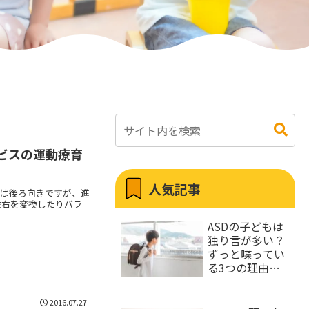
ビスの運動療育
人気記事
体は後ろ向きですが、進
左右を変換したりバラ
ASDの子どもは
独り言が多い？
ずっと喋ってい
る3つの理由と
うるさい時の対
処法
2016.07.27