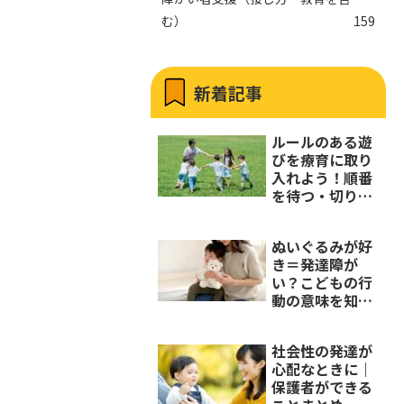
む）
159
新着記事
ルールのある遊
びを療育に取り
入れよう！順番
を待つ・切り替
える力の伸ばし
方
ぬいぐるみが好
き＝発達障が
い？こどもの行
動の意味を知ろ
う
社会性の発達が
心配なときに｜
保護者ができる