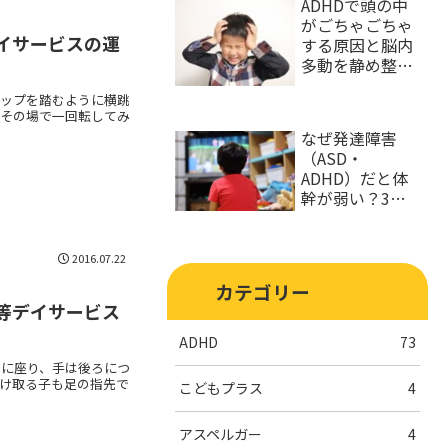
ADHDで頭の中
がごちゃごちゃ
イサービスの運
する原因と脳内
多動を静め整理
する対処法
テップを踏むように横跳
、その場で一回転してみ
なぜ発達障害
（ASD・
ADHD）だと体
幹が弱い？3つ
の理由と改善策
2016.07.22
カテゴリー
等デイサービス
ADHD
73
うに座り、手は後ろにつ
け取る子も足の指先で
こどもプラス
4
アスペルガー
4