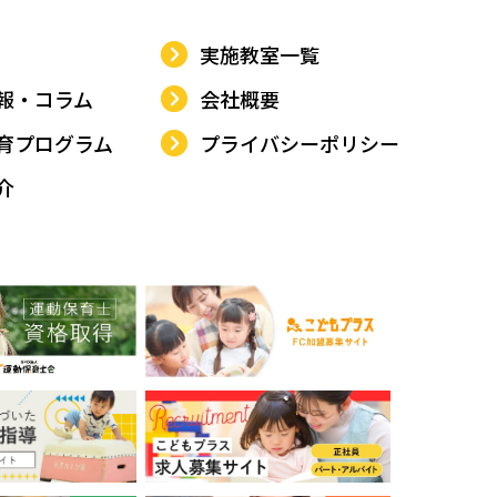
2020年2月
3
2019年3月
6
2018年4月
13
2017年5月
19
2016年6月
36
実施教室一覧
2020年1月
3
2019年2月
8
2018年3月
14
2017年4月
18
2016年5月
30
報・コラム
会社概要
2019年1月
7
2018年2月
13
2017年3月
27
2016年4月
32
育プログラム
プライバシーポリシー
2018年1月
13
2017年2月
19
2016年3月
21
介
2017年1月
28
2016年2月
10
2016年1月
16