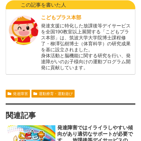
この記事を書いた人
こどもプラス本部
発達支援に特化した放課後等デイサービス
を全国190教室以上展開する「こどもプラ
ス本部」は、筑波大学大学院博士課程修
了・柳澤弘樹博士（体育科学）の研究成果
を基に設立されました。
身体活動と脳機能に関する研究を行い、発
達障がいのお子様向けの運動プログラム開
発に貢献しています。
発達障害
運動療育・運動遊び
関連記事
発達障害ではイライラしやすい傾
向があり適切なサポートが必要で
す。 放課後等デイサービスの運