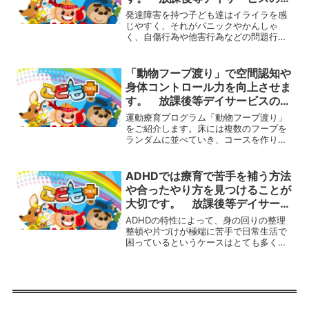
動療育プログラム
発達障害を持つ子ども達はイライラを感
じやすく、それがパニックやかんしゃ
く、自傷行為や他害行為などの問題行動
につながってしまうことがあります。発
達障害によるイライラの原因イライラを
感じやすいのは、元々脳の特性で感情コ
「動物フープ渡り」で空間認知や
ントロールが苦手ということ...
身体コントロール力を向上させま
す。 放課後等デイサービスの運
動療育プログラム
運動療育プログラム「動物フープ渡り」
をご紹介します。床には複数のフープを
ランダムに並べていき、コースを作りま
す。直線ではなく斜め方向に進むことが
できるように作りましょう。そして、好
きな動物になって、このフープの中だけ
ADHDでは療育で苦手を補う方法
に手足をつきながら渡って...
や合ったやり方を見つけることが
大切です。 放課後等デイサービ
スの運動療育プログラム
ADHDの特性によって、身の回りの整理
整頓や片づけが極端に苦手で日常生活で
困っているというケースはとても多くあ
ります。ADHDの特性による苦手を克服
するには？ADHDの特性を持っている
と、片付けなければいけないとわかって
いても整理整頓された...