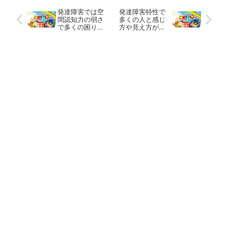
発達障害では空
発達障害特性で
間認知力の弱さ
多くの人と感じ
で多くの困り事
方や見え方が違
を抱えてしまう
うことを理解し
場合がありま
ておく必要があ
す。 放課後等
ります。 放課
デイサービスの
後等デイサービ
運動療育プログ
スの運動療育プ
ラム
ログラム